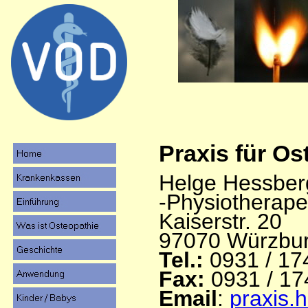
Praxis für Os
Helge Hessber
-Physiotherape
Kaiserstr. 20
97070 Würzbu
Tel.:
0931 / 17
Fax:
0931 / 1
Email
:
praxis