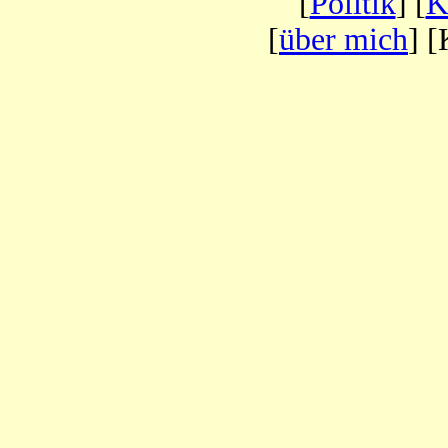
[
Politik
] [
K
[
über mich
] [