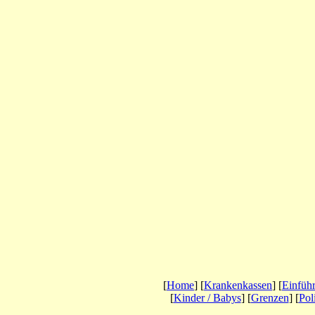
[
Home
] [
Krankenkassen
] [
Einfüh
[
Kinder / Babys
] [
Grenzen
] [
Poli