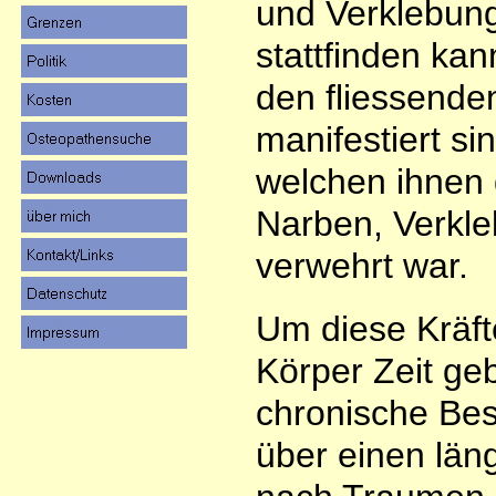
und Verklebun
stattfinden kan
den fliessende
manifestiert s
welchen ihnen 
Narben, Verkl
verwehrt war.
Um diese Kräf
Körper Zeit geb
chronische Bes
über einen läng